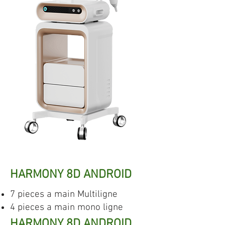
HARMONY 8D ANDROID
7 pieces a main Multiligne
4 pieces a main mono ligne
3 pieces a main mono point
HARMONY 8D ANDROID